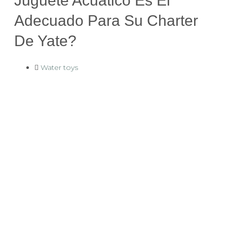
Juguete Acuático Es El
Adecuado Para Su Charter
De Yate?
Water toys