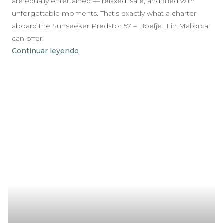
are equally entertained — relaxed, safe, and filled with
unforgettable moments. That’s exactly what a charter
aboard the Sunseeker Predator 57 – Boefje II in Mallorca
can offer.
Continuar leyendo