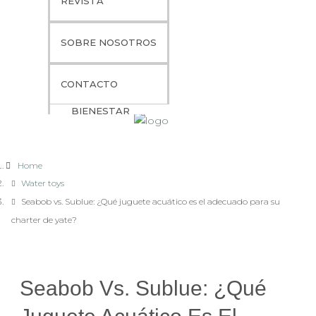
REVISTA
ITINERARIOS
EXPERIENCIAS GOURMET
SOBRE NOSOTROS
GUÍA DE CHÁRTER NAUTICO
SERVICIOS DE VIAJE PREMIUM
CONTACTO
PREGUNTAS FREQUENTES
BIENESTAR
Home
Water toys
Seabob vs. Sublue: ¿Qué juguete acuático es el adecuado para su
charter de yate?
Seabob Vs. Sublue: ¿Qué