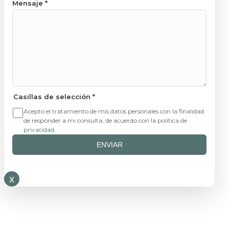
Last Message Email
Mensaje
*
Casillas de selección
*
Acepto el tratamiento de mis datos personales con la finalidad
de responder a mi consulta, de acuerdo con la
política de
privacidad
.
ENVIAR
x