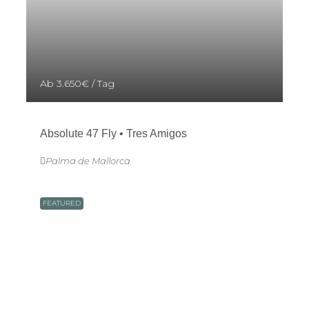
Ab
3.650€
/ Tag
Absolute 47 Fly • Tres Amigos
Palma de Mallorca
FEATURED