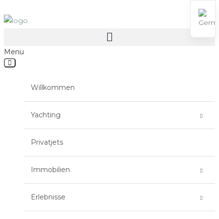
Menu
Willkommen
Yachting
Yacht For Charter
Privatjets
Yacht-Verkauf
Immobilien
Yacht-Management
Immobilienvermietung
Erlebnisse
Balearischen Inseln