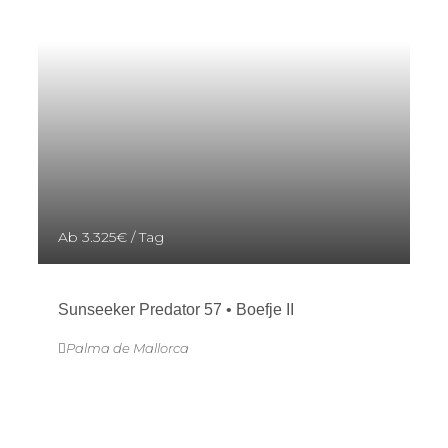
Ab
3.325€
/ Tag
Sunseeker Predator 57 • Boefje II
Palma de Mallorca