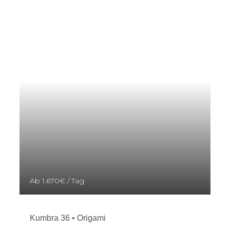
Ab
1.670€
/ Tag
Kumbra 36 • Origami