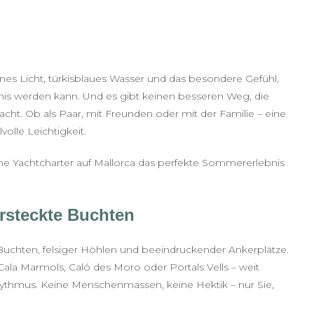
nes Licht, türkisblaues Wasser und das besondere Gefühl,
nis werden kann. Und es gibt keinen besseren Weg, die
Yacht. Ob als Paar, mit Freunden oder mit der Familie – eine
volle Leichtigkeit.
ne Yachtcharter auf Mallorca das perfekte Sommererlebnis
ersteckte Buchten
er Buchten, felsiger Höhlen und beeindruckender Ankerplätze.
 Cala Marmols, Caló des Moro oder Portals Vells – weit
hythmus. Keine Menschenmassen, keine Hektik – nur Sie,