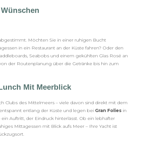
n Wünschen
e abgestimmt. Möchten Sie in einer ruhigen Bucht
gessen in ein Restaurant an der Küste fahren? Oder den
 Paddleboards, Seabobs und einem gekühlten Glas Rosé an
von der Routenplanung über die Getränke bis hin zum
Lunch Mit Meerblick
ch Clubs des Mittelmeers – viele davon sind direkt mit dem
en entspannt entlang der Küste und legen bei
Gran Folies
in
– ein Auftritt, der Eindruck hinterlässt. Ob ein lebhafter
higes Mittagessen mit Blick aufs Meer – Ihre Yacht ist
ückzugsort.