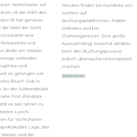
inen Yachtcharter auf
Minuten finden Sie Hunderte von
anen, ist die Wahl des
Yachten auf
ps oft fast genauso
Buchungsplattformen, Makler-
e die Wahl der Yacht
Websites und bei
lorca bietet eine
Charteragenturen. Eine große
n Restaurants und
Auswahl klingt zunächst attraktiv,
s direkt am Wasser.
kann den Buchungsprozess
wenige verbinden
jedoch überraschend kompliziert
osphäre und
machen.
keit so gelungen wie
Weiterlesen
olies Beach Club in
. An der Südwestküste
 nahe Port d’Andratx
hlt es seit Jahren zu
testen Lunch-
nen für Yachtcharter-
 spektakuläre Lage, das
re Wasser und der