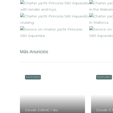
Más Anuncios
FEATURED
FEATURED
Desde
3.650€
/ día
Desde
3.