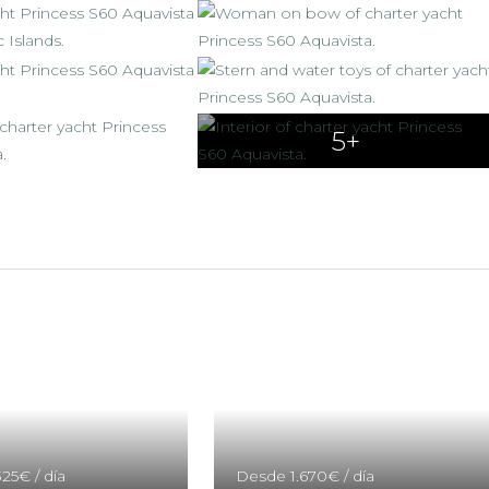
5+
325€
/ día
Desde
1.670€
/ día