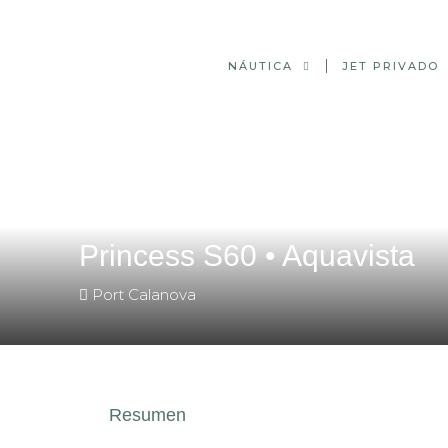
NÁUTICA
JET PRIVADO
Home
Yate de alquiler
Princess S60 • Aquavista
Princess S60 • Aquavista
Port Calanova
Resumen