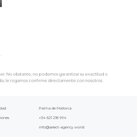
der. No obstante, no podemos garantizar su exactitud o
zada, le rogamos confirme directamente con nosotros.
idad
Palma de Mallorca
ciones
+34 621 218 994
info@select-agency.world