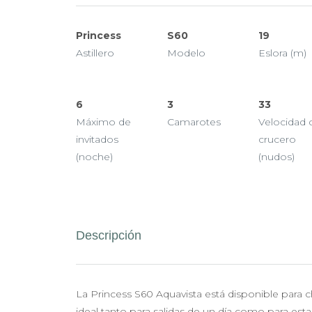
Princess
S60
19
Astillero
Modelo
Eslora (m)
6
3
33
Máximo de
Camarotes
Velocidad 
invitados
crucero
(noche)
(nudos)
Descripción
La Princess S60 Aquavista está disponible para c
ideal tanto para salidas de un día como para estan