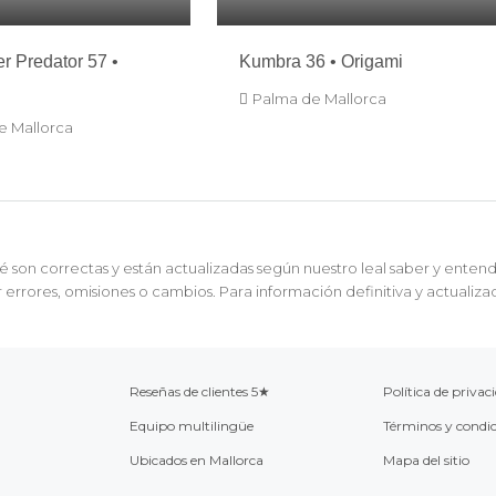
r Predator 57 •
Kumbra 36 • Origami
Palma de Mallorca
e Mallorca
son correctas y están actualizadas según nuestro leal saber y enten
errores, omisiones o cambios. Para información definitiva y actuali
Reseñas de clientes 5★
Política de privac
Equipo multilingüe
Términos y condi
Ubicados en Mallorca
Mapa del sitio