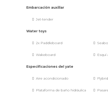
Embarcación auxiliar
Jet-tender
Water toys
2x Paddleboard
Seab
Wakeboard
Esquí 
Especificaciones del yate
Aire acondicionado
Flybri
Plataforma de baño hidráulica
Pasare