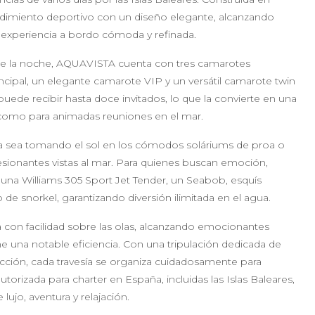
dimiento deportivo con un diseño elegante, alcanzando
 experiencia a bordo cómoda y refinada.
te la noche, AQUAVISTA cuenta con tres camarotes
cipal, un elegante camarote VIP y un versátil camarote twin
uede recibir hasta doce invitados, lo que la convierte en una
 como para animadas reuniones en el mar.
, ya sea tomando el sol en los cómodos soláriums de proa o
esionantes vistas al mar. Para quienes buscan emoción,
a Williams 305 Sport Jet Tender, un Seabob, esquís
e snorkel, garantizando diversión ilimitada en el agua.
za con facilidad sobre las olas, alcanzando emocionantes
 una notable eficiencia. Con una tripulación dedicada de
cción, cada travesía se organiza cuidadosamente para
torizada para charter en España, incluidas las Islas Baleares,
jo, aventura y relajación.