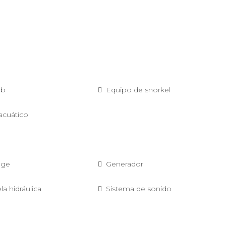
ob
Equipo de snorkel
acuático
dge
Generador
la hidráulica
Sistema de sonido