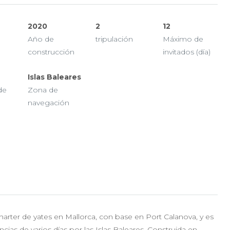
2020
2
12
Año de
tripulación
Máximo de
construcción
invitados (día)
Islas Baleares
de
Zona de
navegación
harter de yates en Mallorca, con base en Port Calanova, y es
cias de varios días por las Islas Baleares. Construida en