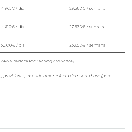
4.965€ / día
29.560€ / semana
4.610€ / día
27.670€ / semana
3.900€ / día
23.650€ / semana
de APA (Advance Provisioning Allowance)
, provisiones, tasas de amarre fuera del puerto base (para