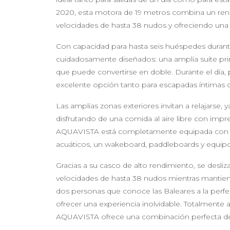
2020, esta motora de 19 metros combina un ren
velocidades de hasta 38 nudos y ofreciendo una
Con capacidad para hasta seis huéspedes duran
cuidadosamente diseñados: una amplia suite prin
que puede convertirse en doble. Durante el día, p
excelente opción tanto para escapadas íntimas
Las amplias zonas exteriores invitan a relajarse
disfrutando de una comida al aire libre con impr
AQUAVISTA está completamente equipada con un
acuáticos, un wakeboard, paddleboards y equipo d
Gracias a su casco de alto rendimiento, se desli
velocidades de hasta 38 nudos mientras mantiene
dos personas que conoce las Baleares a la perfe
ofrecer una experiencia inolvidable. Totalmente au
AQUAVISTA ofrece una combinación perfecta de lu