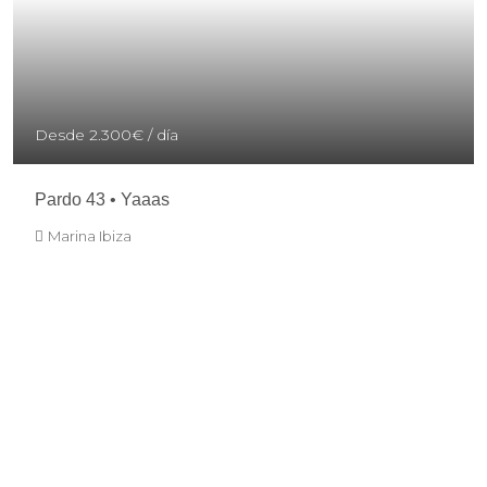
Desde
2.300€
/ día
Pardo 43 • Yaaas
Marina Ibiza