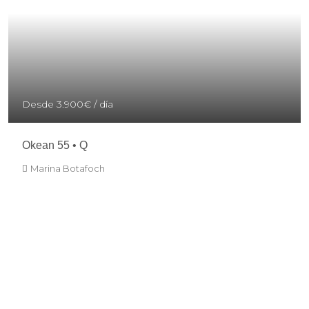
Desde
3.900€
/ día
Okean 55 • Q
Marina Botafoch