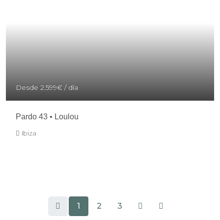
Desde
2.599€
/ día
Pardo 43 • Loulou
Ibiza
1
2
3