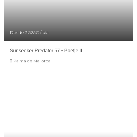
Desde
3.325€
/ día
Sunseeker Predator 57 • Boefje II
Palma de Mallorca