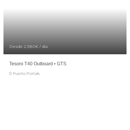
Desde
2.380€
/ día
Tesoro T40 Outboard • GTS
Puerto Portals