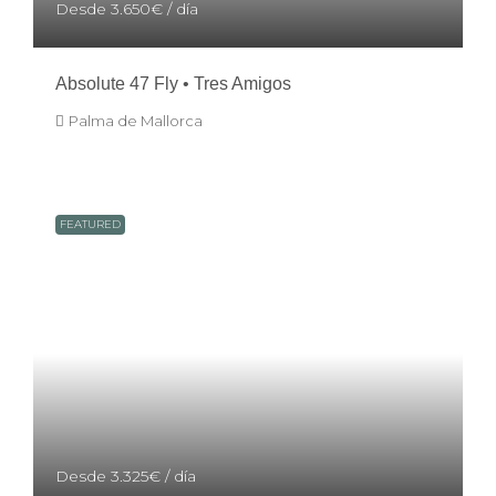
Desde
3.650€
/ día
Absolute 47 Fly • Tres Amigos
Palma de Mallorca
FEATURED
Desde
3.325€
/ día