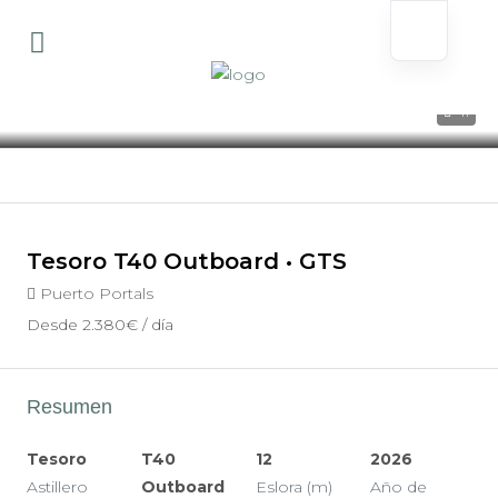
11
Tesoro T40 Outboard • GTS
Puerto Portals
Desde
2.380€
/ día
Resumen
Tesoro
T40
12
2026
Astillero
Outboard
Eslora (m)
Año de