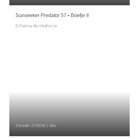
Sunseeker Predator 57 • Boefje II
Palma de Mallorca
Desde
2.950€
/ día