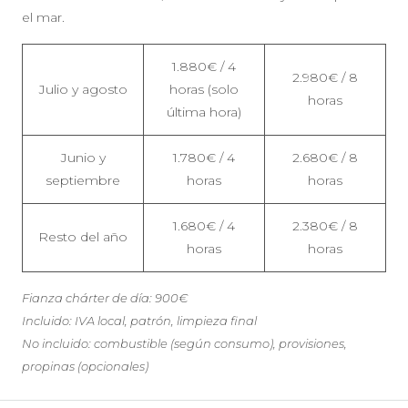
el mar.
1.880€ / 4
2.980€ / 8
Julio y agosto
horas (solo
horas
última hora)
Junio y
1.780€ / 4
2.680€ / 8
septiembre
horas
horas
1.680€ / 4
2.380€ / 8
Resto del año
horas
horas
Fianza chárter de día: 900€
Incluido: IVA local, patrón, limpieza final
No incluido: combustible (según consumo), provisiones,
propinas (opcionales)