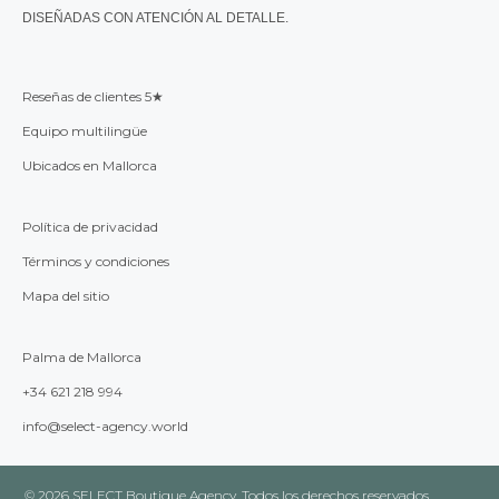
DISEÑADAS CON ATENCIÓN AL DETALLE.
Reseñas de clientes 5★
Equipo multilingüe
Ubicados en Mallorca
Política de privacidad
Términos y condiciones
Mapa del sitio
Palma de Mallorca
+34 621 218 994
info@select-agency.world
© 2026 SELECT Boutique Agency. Todos los derechos reservados.