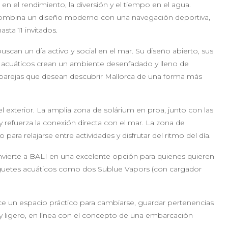
 en el rendimiento, la diversión y el tiempo en el agua.
combina un diseño moderno con una navegación deportiva,
asta 11 invitados.
can un día activo y social en el mar. Su diseño abierto, sus
 acuáticos crean un ambiente desenfadado y lleno de
o parejas que desean descubrir Mallorca de una forma más
l exterior. La amplia zona de solárium en proa, junto con las
l y refuerza la conexión directa con el mar. La zona de
ara relajarse entre actividades y disfrutar del ritmo del día.
convierte a BALI en una excelente opción para quienes quieren
uguetes acuáticos como dos Sublue Vapors (con cargador
ece un espacio práctico para cambiarse, guardar pertenencias
y ligero, en línea con el concepto de una embarcación