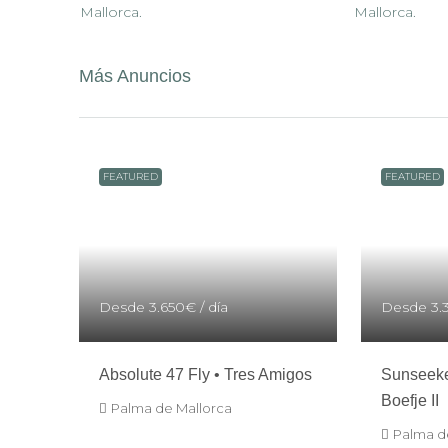
Más Anuncios
FEATURED
FEATURED
Desde
3.650€
/ día
Desde
3.
Absolute 47 Fly • Tres Amigos
Sunseeke
Boefje II
Palma de Mallorca
Palma d