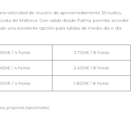
una velocidad de crucero de aproximadamente 35 nudos,
a costa de Mallorca. Con salida desde Palma, permite acceder
ndo una excelente opción para salidas de medio día o día
.600€ / 4 horas
2.700€ / 8 horas
.450€ / 4 horas
2.400€ / 8 horas
.200€ / 4 horas
1.800€ / 8 horas
es, propinas (opcionales)