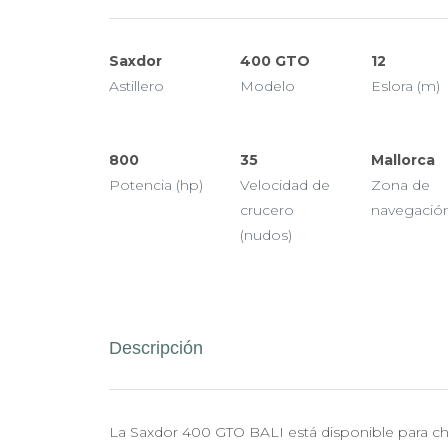
Saxdor
400 GTO
12
Astillero
Modelo
Eslora (m)
800
35
Mallorca
Potencia (hp)
Velocidad de
Zona de
crucero
navegació
(nudos)
Descripción
La Saxdor 400 GTO BALI está disponible para cha