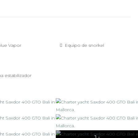
blue Vapor
Equipo de snorkel
a estabilizador
1+