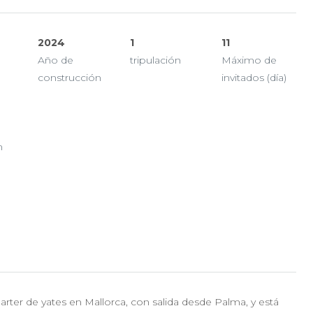
2024
1
11
Año de
tripulación
Máximo de
construcción
invitados (día)
n
rter de yates en Mallorca, con salida desde Palma, y está