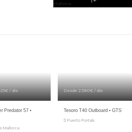
325€
/ día
Desde
2.380€
/ día
r Predator 57 •
Tesoro T40 Outboard • GTS
Puerto Portals
e Mallorca