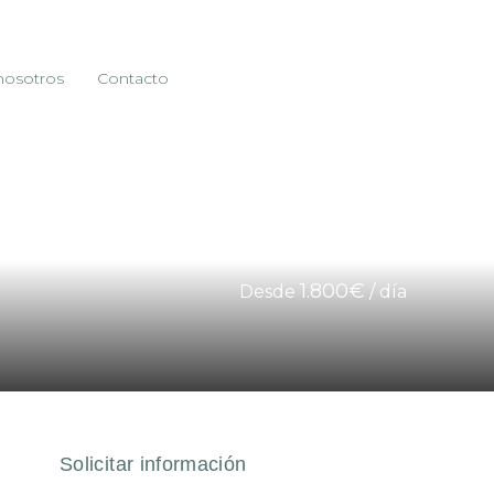
nosotros
Contacto
1.800€
Desde
/ día