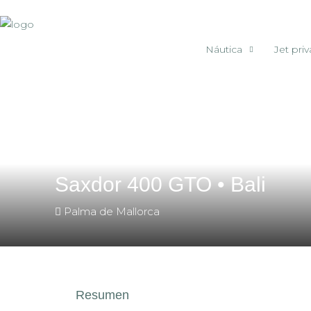
Náutica
Jet pri
Home
Yate de alquiler
Saxdor 400 GTO • Bali
Saxdor 400 GTO • Bali
Palma de Mallorca
Resumen