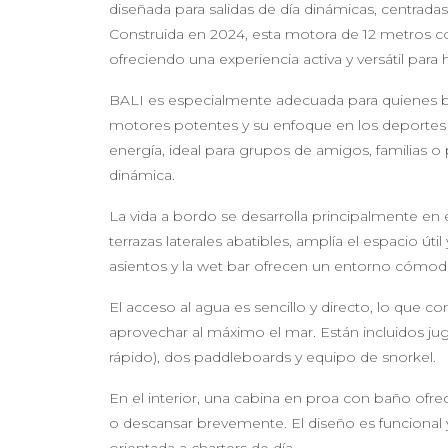
diseñada para salidas de día dinámicas, centradas
Construida en 2024, esta motora de 12 metros 
ofreciendo una experiencia activa y versátil para h
BALI es especialmente adecuada para quienes bus
motores potentes y su enfoque en los deportes
energía, ideal para grupos de amigos, familias 
dinámica.
La vida a bordo se desarrolla principalmente en e
terrazas laterales abatibles, amplía el espacio úti
asientos y la wet bar ofrecen un entorno cómodo p
El acceso al agua es sencillo y directo, lo que 
aprovechar al máximo el mar. Están incluidos j
rápido), dos paddleboards y equipo de snorkel.
En el interior, una cabina en proa con baño ofr
o descansar brevemente. El diseño es funcional 
orientada a charters de día.