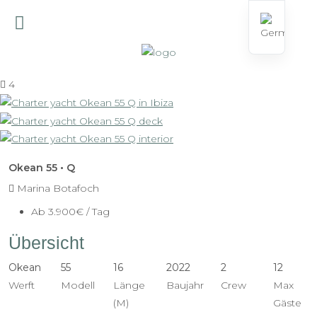
4
Okean 55 • Q
Marina Botafoch
Ab
3.900€
/ Tag
Übersicht
Okean
55
16
2022
2
12
Werft
Modell
Länge
Baujahr
Crew
Max
(M)
Gäste