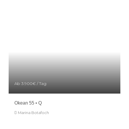
Ab
3.900€
/ Tag
Okean 55 • Q
Marina Botafoch