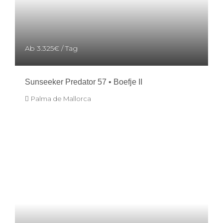
Ab
3.325€
/ Tag
Sunseeker Predator 57 • Boefje II
Palma de Mallorca