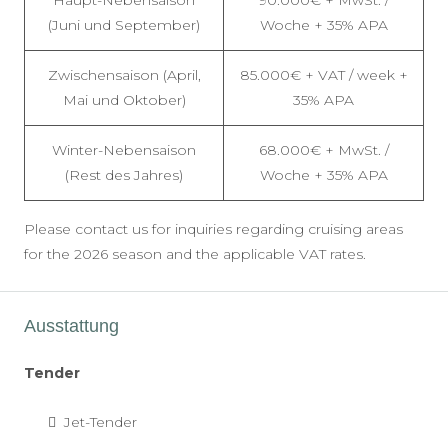
Haupt-Nebensaison
90.000€ + MwSt. /
(Juni und September)
Woche + 35% APA
Zwischensaison (April,
85.000€ + VAT / week +
Mai und Oktober)
35% APA
Winter-Nebensaison
68.000€ + MwSt. /
(Rest des Jahres)
Woche + 35% APA
Please contact us for inquiries regarding cruising areas
for the 2026 season and the applicable VAT rates.
Ausstattung
Tender
Jet-Tender